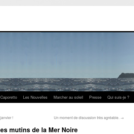
Caporetto
Les Nouvelles
Marcher au soleil
Presse
Qui suis-je ?
janvier !
Un moment de discussion très agréable.
→
 des mutins de la Mer Noire