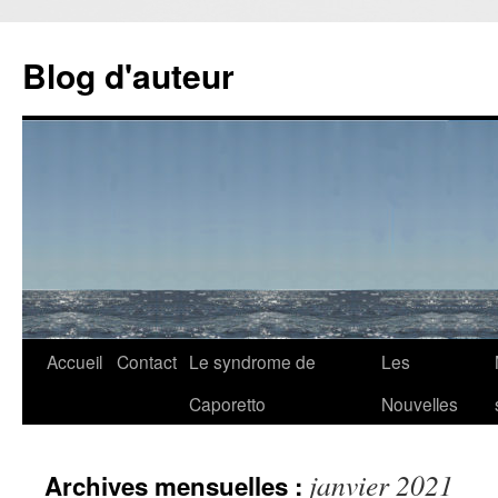
Aller
au
Blog d'auteur
contenu
Accueil
Contact
Le syndrome de
Les
Caporetto
Nouvelles
janvier 2021
Archives mensuelles :