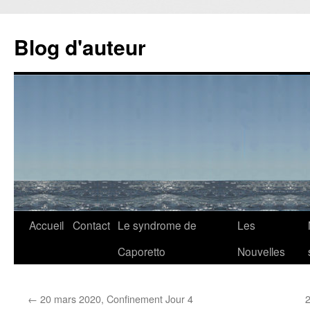
Aller
au
Blog d'auteur
contenu
Accueil
Contact
Le syndrome de
Les
Caporetto
Nouvelles
←
20 mars 2020, Confinement Jour 4