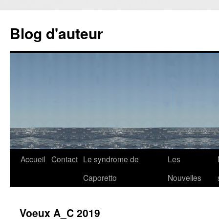
Aller
au
Blog d'auteur
contenu
Accueil
Contact
Le syndrome de
Les
Caporetto
Nouvelles
Voeux A_C 2019