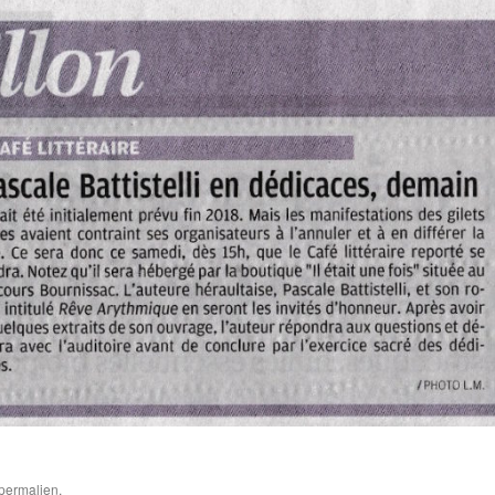
permalien
.