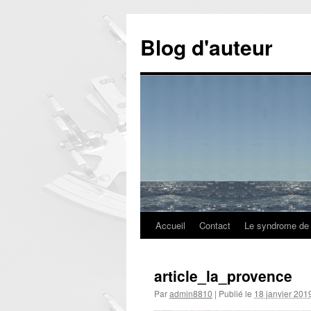
Aller
au
Blog d'auteur
contenu
Accueil
Contact
Le syndrome de 
article_la_provence
Par
admin8810
|
Publié le
18 janvier 201