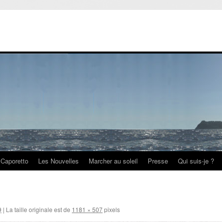
Caporetto
Les Nouvelles
Marcher au soleil
Presse
Qui suis-je ?
9
|
La taille originale est de
1181 × 507
pixels